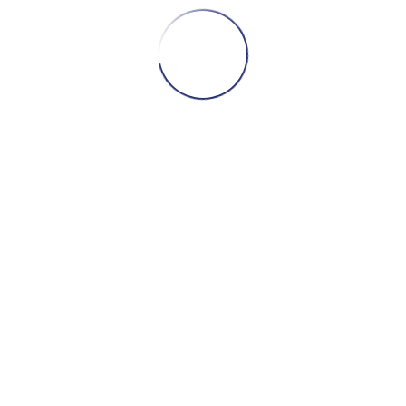
au long de la réalisation du projet.
Entretien et Réparation
L’entreprise GUORFEt met à la disposition de
sa clientèle, un service après vente (SAV)
consitué de cadres ingéneurs et techniciens
spécialisés et réactif à tout type de demande.
Garantie