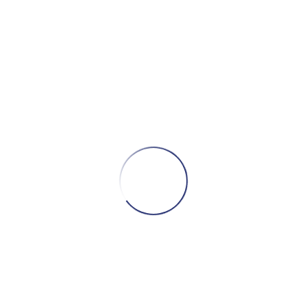
Variateur MOTEC IP65
Demandez un devis
ADRESSE
Bd. Chefchaouni | Route 110 Km 11.500 | N° 353 Ain